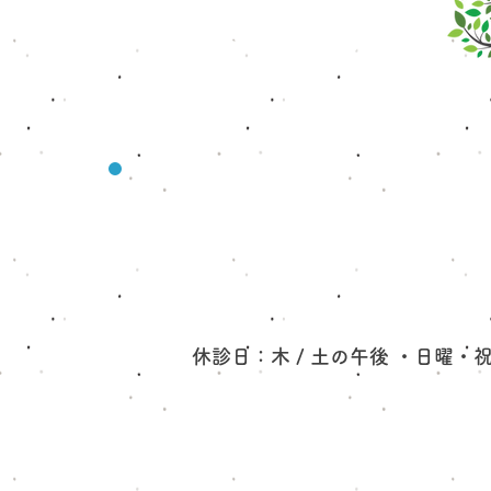
をお願いします 夏季休暇の前後
​当日受診可（予約優先）
06-6340-4158
は、診察やお薬の処方が混み合う
ことが予想されます。 高血圧・
糖尿病・脂質異常症などで定期的
に通院されている方や、お
休診日：木 / 土の午後 ・日曜・