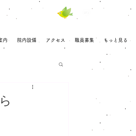
​当日受診可（予約優先）
​ｆ
06-6340-4158
案内
院内設備
アクセス
職員募集
もっと見る
ら