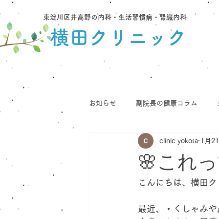
東淀川区井高野の内科・生活習慣病・腎臓内科
横田クリニック
お知らせ
副院長の健康コラム
clinic yokota
1月2
🌸これ
こんにちは、横田ク
最近、・くしゃみや