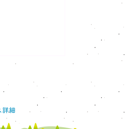
ス詳細
圧でも夏は塩分補給？必
人・不要な人