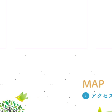
MAP
アクセ
お盆の急病、東淀川区でまず
高血
知る4つの窓口
要な