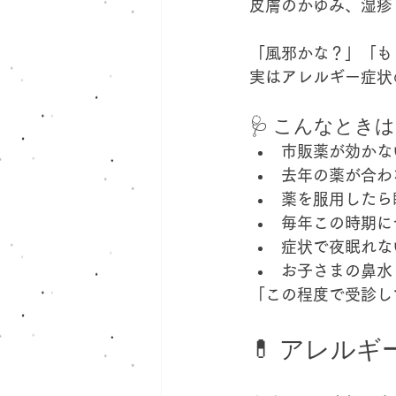
皮膚のかゆみ、湿疹
「風邪かな？」「も
実はアレルギー症状
🩺 こんなとき
市販薬が効かな
去年の薬が合わ
薬を服用したら
毎年この時期に
症状で夜眠れな
お子さまの鼻水
「この程度で受診し
💊 アレル