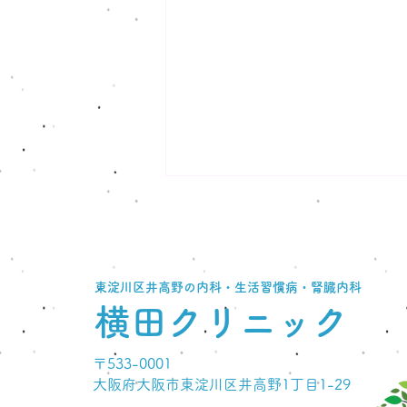
🌻夏季休診のお知らせ🌻
いつも横田クリニックをご利用い
ただきありがとうございます。
東淀川区井高野の内科・生活習慣病・腎臓内科
当院は下記の期間を夏季休暇とさ
せていただきます。 📅 2026年8
横田クリニック
月9日（日）～8月16日（日）期
間中は休診となります。 8月17日
〒533-0001
（月）以降は通常診察となりま
大阪府大阪市東淀川区井高野1丁目1-29
す。 💊 定期受診・お薬のご確認