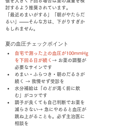
値を大きく下回る場合は
薬の減量を検
討する
よう推奨されています。
「最近めまいがする」「朝がやたらだ
るい」――そんな方は、下がりすぎか
もしれません。
夏の血圧チェックポイント
自宅で測った上の血圧が100mmHg
を下回る日が続く
→ お薬の調整が
必要なサインです
めまい・ふらつき・朝のだるさ
が
続く → 我慢せず受診を
水分補給
は「のどが渇く前に飲
む」がコツです
調子が良くても
自己判断でお薬を
減らさない
→ 急にやめると血圧が
跳ね上がることも。必ず主治医に
相談を