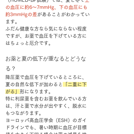
の血圧に約6〜7mmHg、下の血圧にも
約3mmHgの差
があることがわかってい
ます。
ふだん健康な方なら気にならない程度
ですが、お薬で血圧を下げている方に
はちょっと厄介です。
お薬と夏の低下が重なるとどうな
る？
降圧薬で血圧を下げているところに、
夏の自然な低下が加わると
「二重に下
がる」
形になります。
特に
利尿薬
を含むお薬を飲んでいる方
は、汗と薬で水分が出やすく、脱水に
もつながります。
ヨーロッパ高血圧学会（ESH）のガイ
ドラインでも、暑い時期に血圧が目標