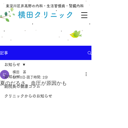
東淀川区井高野の内科・生活習慣病・腎臓内科
横田クリニック
​当日受診可（予約優先）
06-6340-4158
記事
お知らせ
横田 甚
お知らせ
6月10日
読了時間: 2分
夏のだるさ、血圧が原因かも
副院長の健康コラム
クリニックからのお知らせ