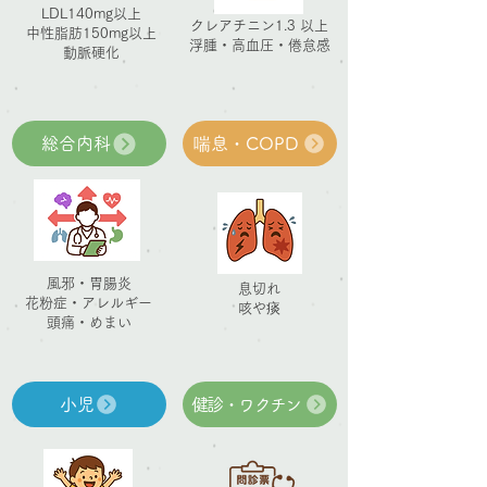
LDL140mg以上
クレアチニン1.3 以上
中性脂肪150mg以上
浮腫・高血圧・倦怠感
動脈硬化
総合内科
喘息・COPD
風邪・胃腸炎
息切れ
花粉症・アレルギー
咳や痰
頭痛・めまい
小児
健診・ワクチン