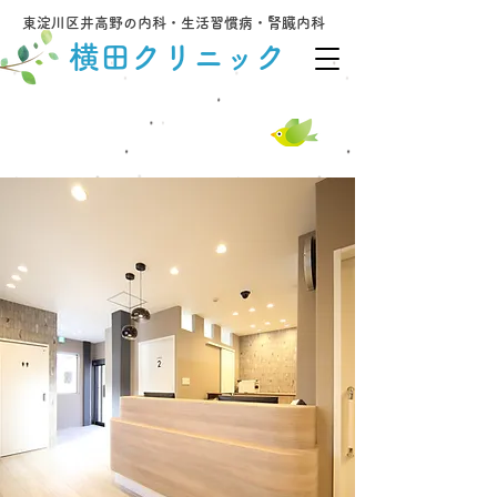
東淀川区井高野の内科・生活習慣病・腎臓内科
横田クリニック
​当日受診可（予約優先）
06-6340-4158