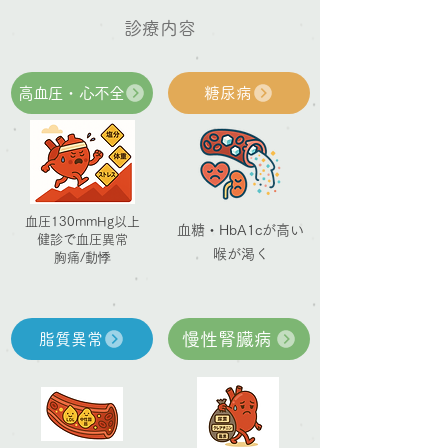
診療内容
高血圧・心不全
糖尿病
血圧130mmHg以上
血糖・HbA1cが高い
健診で血圧異常
喉が渇く
胸痛/動悸
慢性腎臓病
脂質異常