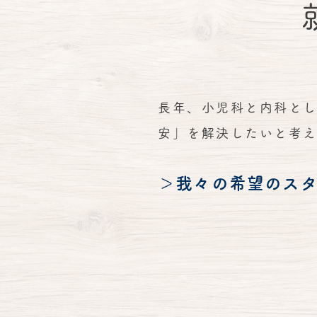
長年、小児科と内科と
安」を解決したいと考
＞​我々の希望のス
接客業など人と話をす
​地域医療へ貢献したと
​チームで仕事を楽しみ