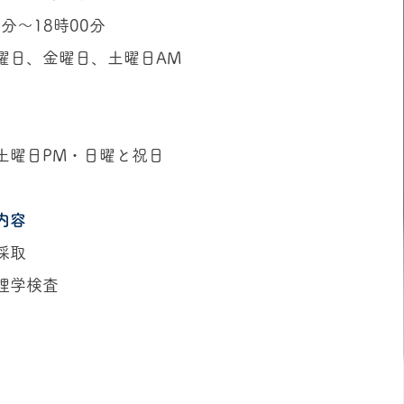
分〜18時00分
曜日、金曜日、土曜日AM
土曜日PM・日曜と祝日
内容
採取
理学検査
応募