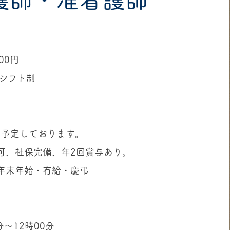
000円
定シフト制
を予定しております。
可、社保完備、年2回賞与あり。
年末年始・有給・慶弔
分〜12時00分