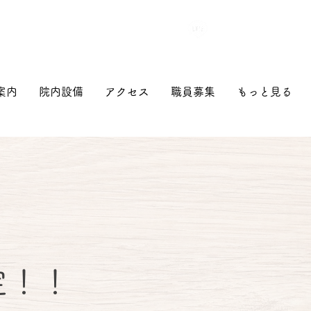
​当日受診可（予約優先）
​ｆ
06-6340-4158
案内
院内設備
アクセス
職員募集
もっと見る
定！！