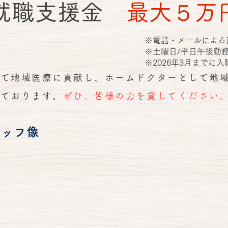
就職支援金
最大５万
※電話・メールによる
※土曜日/平日午後勤
​※2026年3月まで
して地域医療に貢献し
、ホームドクターとして地
えております。
ぜひ、皆様の力を貸してください
タッフ像
ることが好きな方
考えている方
たい方