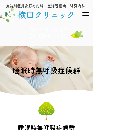
東淀川区井高野の内科・生活習慣病・腎臓内科
横田クリニック
​当日受診可（予約優先）
06-6340-4158
​睡眠時無呼吸症候群
​睡眠時無呼吸症候群