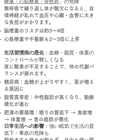
梗塞・心筋梗塞・突然死
」の危険
無呼吸で繰り返し体が酸欠になると、自
律神経が乱れて血圧や心臓・血管に大き
な負担がかかります。​
脳梗塞のリスクは約3〜4倍
心筋梗塞や不整脈も2〜3倍に上昇
生活習慣病の悪化
：血糖・脂質・体重の
コントロールが難しくなる
夜に酸素が不足することで、体の代謝バ
ランスが崩れます。
糖尿病：血糖が上がりやすく、薬が増え
る原因に
脂質異常症：中性脂肪が高くなり、動脈
硬化が進む
肥満の悪循環：眠りの質低下 → 食欲増
→ 体重増 → 首の脂肪が悪化
日常生活への影響
：強い眠気で生活の質
低下・事故の危険も