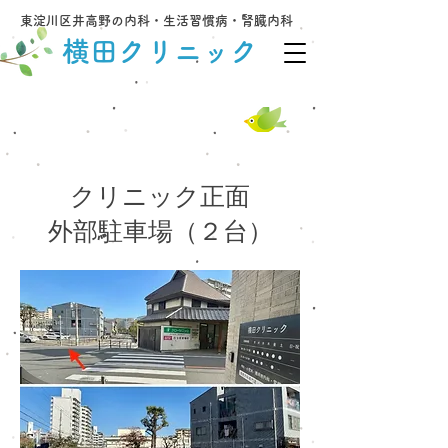
東淀川区井高野の内科・生活習慣病・腎臓内科
横田クリニック
​当日受診可（予約優先）
06-6340-4158
クリニック正面
外部駐車場（２台）